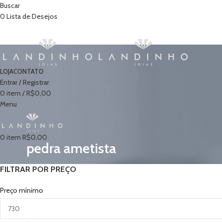
Buscar
0
Lista de Desejos
LOJA
CONTATO
Entrar / Registrar
0
item
/
R$
0,00
Menu
0
item
R$
0,00
pedra ametista
FILTRAR POR PREÇO
Preço mínimo