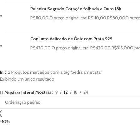
Pulseira Sagrado Coração folhada a Ouro 18k
R$
110,00
O preço original era: R$110,00.
R$
80,00
O preço
Conjunto delicado de Ônix com Prata 925
R$
420,00
O preço original era: R$420,00.
R$
315,00
O pre
Início
Produtos marcados com a tag “pedra ametista”
Exibindo um único resultado
Mostrar
9
12
18
24
Mostrar lateral
-10%