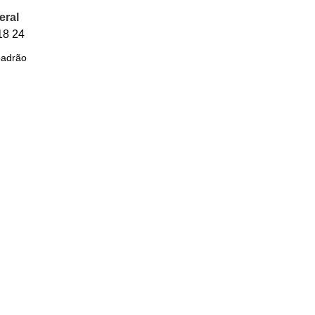
eral
18
24