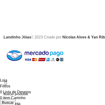
Landinho Jóias
2023 Criado por
Nícolas Alves & Yan Rib
Loja
Filtros
0
Lista de Desejos
0
item
Carrinho
Buscar
Minha conta