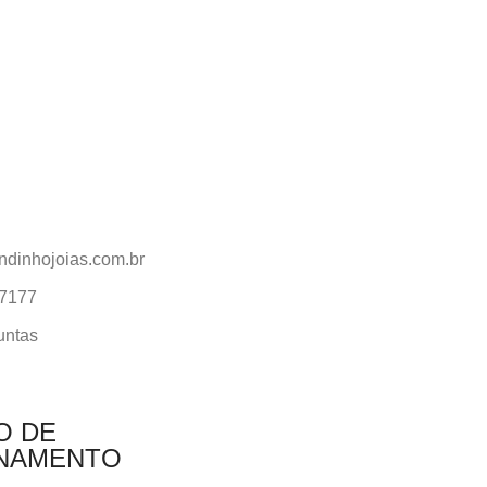
ndinhojoias.com.br
-7177
untas
O DE
NAMENTO