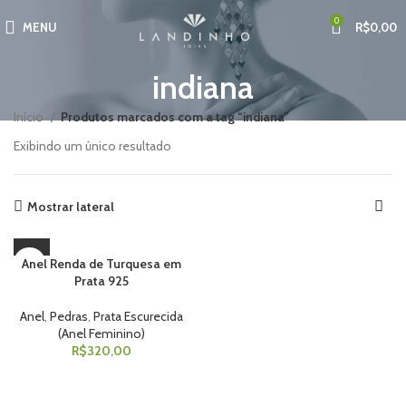
0
MENU
R$
0,00
indiana
Início
Produtos marcados com a tag “indiana”
Exibindo um único resultado
Mostrar lateral
Anel Renda de Turquesa em
Prata 925
Anel
,
Pedras
,
Prata Escurecida
(Anel Feminino)
R$
320,00