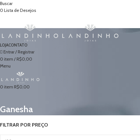
Buscar
0
Lista de Desejos
LOJA
CONTATO
Entrar / Registrar
0
item
/
R$
0,00
Menu
0
item
R$
0,00
Ganesha
FILTRAR POR PREÇO