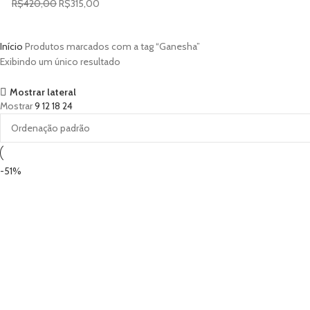
R$
420,00
R$
315,00
Início
Produtos marcados com a tag “Ganesha”
Exibindo um único resultado
Mostrar lateral
Mostrar
9
12
18
24
-51%