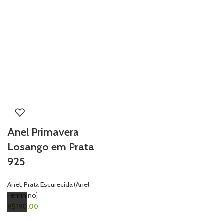
Anel Primavera
Losango em Prata
925
Anel
,
Prata Escurecida (Anel
Feminino)
R$
190,00