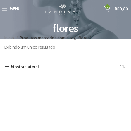
0
MENU
R$
0,00
flores
Início
Produtos marcados com a tag “flores”
Exibindo um único resultado
Mostrar lateral