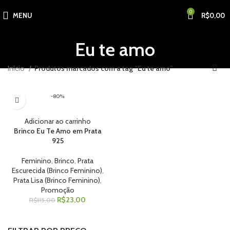
0
MENU
R$
0,00
Eu te amo
Início
Produtos marcados com a tag “Eu te amo”
-80%
Adicionar ao carrinho
Brinco Eu Te Amo em Prata
925
Feminino
,
Brinco
,
Prata
Escurecida (Brinco Feminino)
,
Prata Lisa (Brinco Feminino)
,
Promoção
R$
23,00
R$
115,00