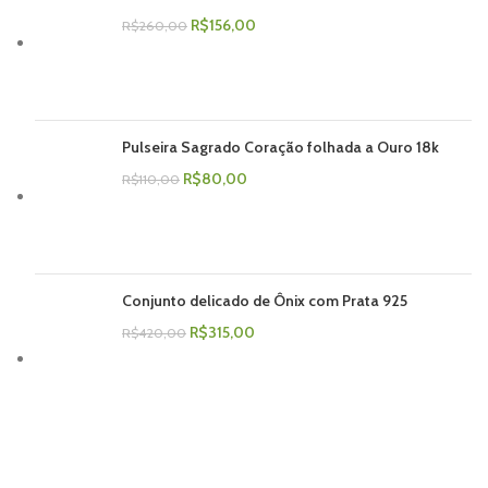
R$
156,00
R$
260,00
Pulseira Sagrado Coração folhada a Ouro 18k
R$
80,00
R$
110,00
Conjunto delicado de Ônix com Prata 925
R$
315,00
R$
420,00