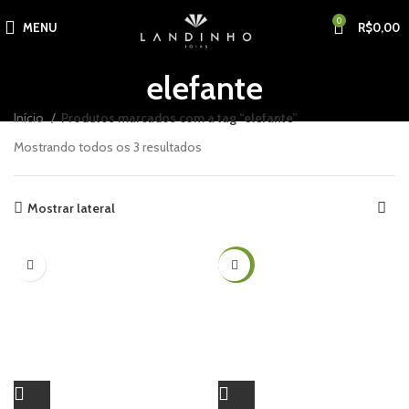
0
MENU
R$
0,00
elefante
Início
Produtos marcados com a tag “elefante”
Mostrando todos os 3 resultados
Mostrar lateral
-51%