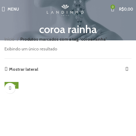
0
MENU
R$
0,00
coroa rainha
Início
Produtos marcados com a tag “coroa rainha”
Exibindo um único resultado
Mostrar lateral
-50%