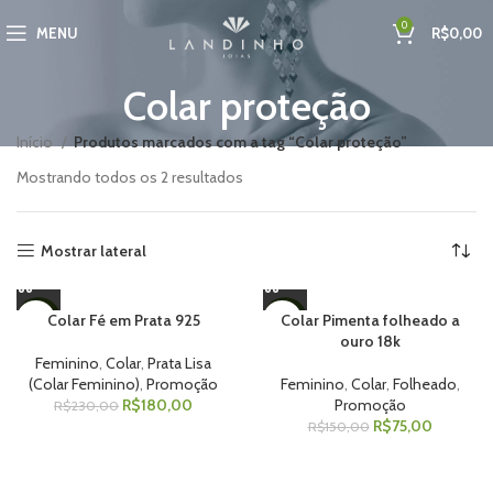
0
MENU
R$
0,00
Colar proteção
Início
Produtos marcados com a tag “Colar proteção”
Mostrando todos os 2 resultados
Mostrar lateral
Colar Fé em Prata 925
Colar Pimenta folheado a
-22%
-50%
ouro 18k
Feminino
,
Colar
,
Prata Lisa
(Colar Feminino)
,
Promoção
Feminino
,
Colar
,
Folheado
,
R$
180,00
Promoção
R$
230,00
R$
75,00
R$
150,00