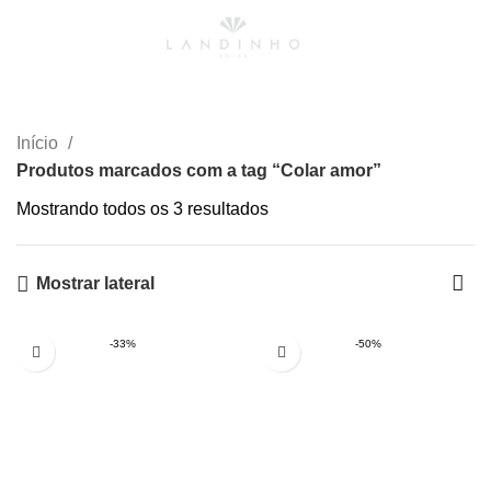
0
Menu
R$
0,00
Colar amor
Início
Produtos marcados com a tag “Colar amor”
Mostrando todos os 3 resultados
Mostrar lateral
-33%
-50%