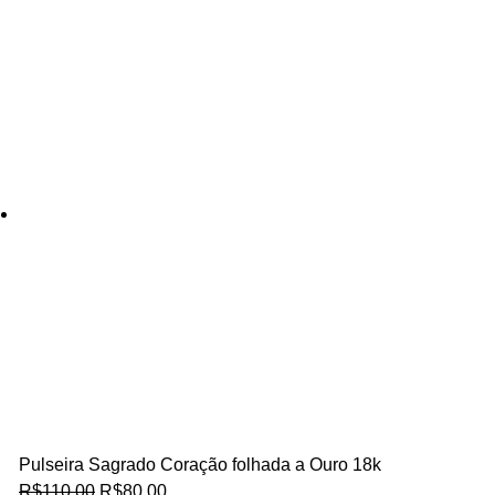
Pulseira Sagrado Coração folhada a Ouro 18k
R$
110,00
R$
80,00