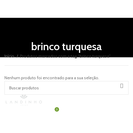
INÍCIO
SOBRE NÓS
brinco turquesa
LOJA
CONTATO
Início
Produtos marcados com a tag “brinco turquesa”
ENTRAR / REGISTRAR
0
/
R$
0,00
Nenhum produto foi encontrado para a sua seleção.
MENU
0
R$
0,00