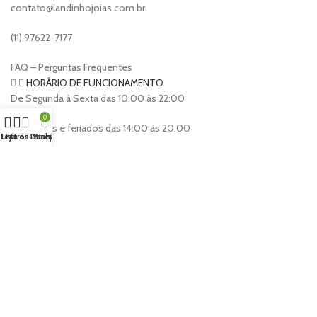
contato@landinhojoias.com.br
(11) 97622-7177
FAQ – Perguntas Frequentes
HORÁRIO DE FUNCIONAMENTO
De Segunda à Sexta das 10:00 às 22:00
0
Domingos e feriados das 14:00 às 20:00
Loja
Lista de Desejos
Filtros
Carrinho
Minha conta
Landinho Jóias
2023 Criado por
Nícolas Alves & Yan Ribeiro
.