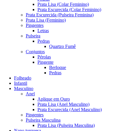
Prata Lisa (Colar Feminino)
Prata Escurecida (Colar Feminino)
Prata Escurecida (Pulseira Feminina)
Prata Lisa (Feminino)
Pingentes
Letras
Pulseira
Pedras
Quartzo Fumê
Conjuntos
Pérolas
Pingente
Berloque
Pedras
Folheado
Infantil
Masculino
Anel
Aplique em Ouro
Prata Lisa (Anel Masculino)
Prata Escurecida (Anel Masculino)
Pingentes
Pulseira Masculina
Prata Lisa (Pulseira Masculina)
Nano turquesa