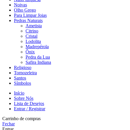
Noivas
Olho Grego
Para Limpar Joias
Pedras Naturais
Ametista
Citrino
Cristal
Lodolita
Madrepérola
Ônix
Pedra da Lua
Safira Indiana
Religioso
Tornozeleira
Santos
Símbolos
Início
Sobre Nós
Lista de Desejos
Entrar / Registrar
Carrinho de compras
Fechar
Entrar