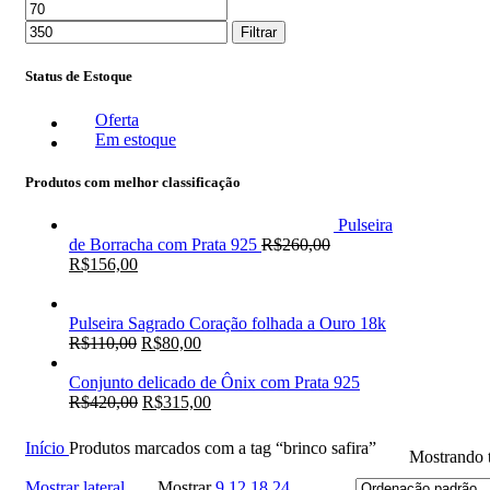
Filtrar
Status de Estoque
Oferta
Em estoque
Produtos com melhor classificação
Pulseira
de Borracha com Prata 925
R$
260,00
R$
156,00
Pulseira Sagrado Coração folhada a Ouro 18k
R$
110,00
R$
80,00
Conjunto delicado de Ônix com Prata 925
R$
420,00
R$
315,00
Início
Produtos marcados com a tag “brinco safira”
Mostrando t
Mostrar lateral
Mostrar
9
12
18
24