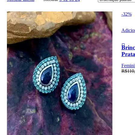
-32%
Adicion
Brinc
Prat
Femini
R$
110