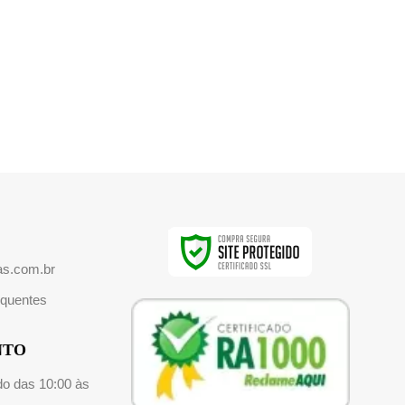
as.com.br
equentes
NTO
o das 10:00 às