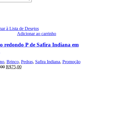
ar à Lista de Desejos
Adicionar ao carrinho
o redondo P de Safira Indiana em
a
no
,
Brinco
,
Pedras
,
Safira Indiana
,
Promoção
,00
R$
75,00