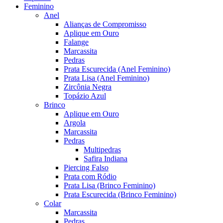
Feminino
Anel
Alianças de Compromisso
Aplique em Ouro
Falange
Marcassita
Pedras
Prata Escurecida (Anel Feminino)
Prata Lisa (Anel Feminino)
Zircônia Negra
Topázio Azul
Brinco
Aplique em Ouro
Argola
Marcassita
Pedras
Multipedras
Safira Indiana
Piercing Falso
Prata com Ródio
Prata Lisa (Brinco Feminino)
Prata Escurecida (Brinco Feminino)
Colar
Marcassita
Pedras