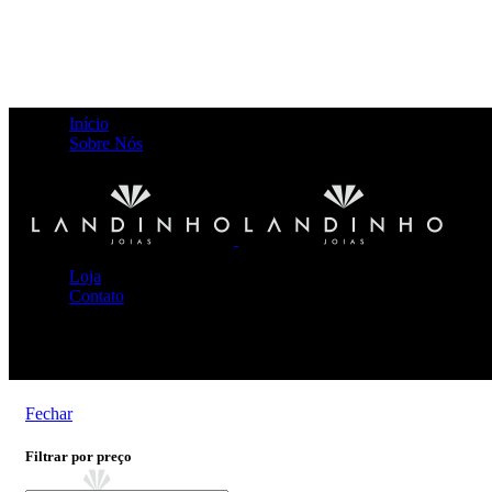
Início
Sobre Nós
Loja
Contato
brinco safira
Fechar
Filtrar por preço