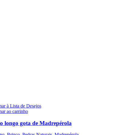
ar à Lista de Desejos
nar ao carrinho
o longo gota de Madrepérola
no
,
Brinco
,
Pedras Naturais
,
Madrepérola
,