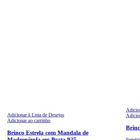
Adicion
Adicionar à Lista de Desejos
Adicio
Adicionar ao carrinho
Brinc
Brinco Estrela com Mandala de
Madrepérola em Prata 925
Femini