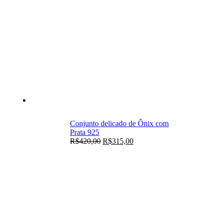
Conjunto delicado de Ônix com
Prata 925
R$
420,00
R$
315,00