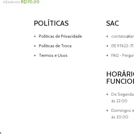
R$
170,00
R$
245,00
POLÍTICAS
SAC
Políticas de Privacidade
contato@lan
Políticas de Troca
(11) 97622-71
Termos e Usos
FAQ - Pergu
HORÁRI
FUNCI
De Segunda
às 22:00
Domingos e 
às 20:00
o
.