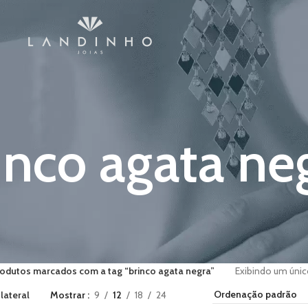
inco agata ne
odutos marcados com a tag “brinco agata negra”
Exibindo um únic
lateral
Mostrar
9
12
18
24