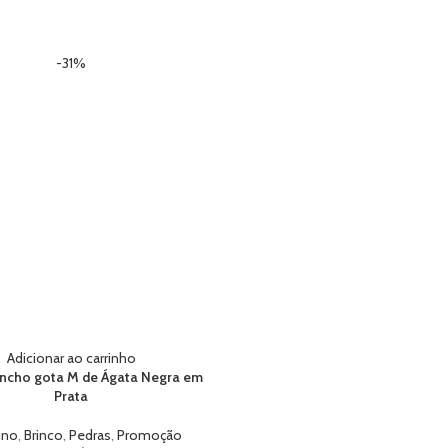
-31%
Adicionar ao carrinho
ancho gota M de Ágata Negra em
Prata
ino
,
Brinco
,
Pedras
,
Promoção