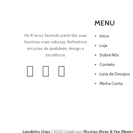
MENU
Há 41 anos fazendo parte das suas
Início
histórias mais valiosas. Referência
Loja
em joias de qualidade, design e
excelência.
Sobre Nós
Contato
Lista de Desejos
Minha Conta
Landinho Jóias
2023 Criado por
Nícolas Alves & Yan Ribeir