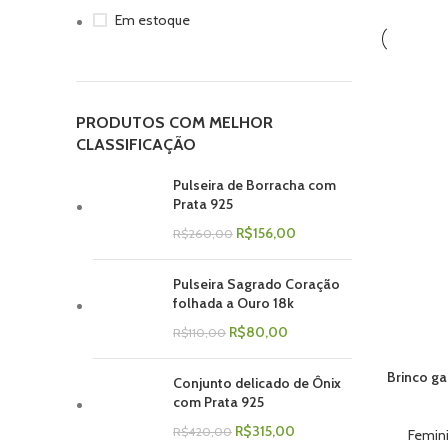
Em estoque
PRODUTOS COM MELHOR
CLASSIFICAÇÃO
Pulseira de Borracha com
Prata 925
R$
156,00
R$
260,00
Pulseira Sagrado Coração
folhada a Ouro 18k
R$
80,00
R$
110,00
Brinco g
Conjunto delicado de Ônix
com Prata 925
R$
315,00
R$
420,00
Femin