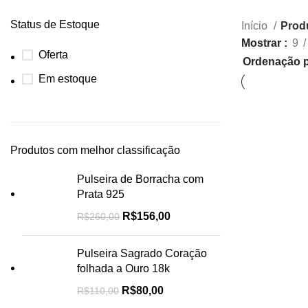
Status de Estoque
Início
Prod
Mostrar
9
Oferta
Em estoque
-30%
Produtos com melhor classificação
Pulseira de Borracha com
Prata 925
R$
156,00
R$
260,00
Pulseira Sagrado Coração
folhada a Ouro 18k
R$
80,00
R$
110,00