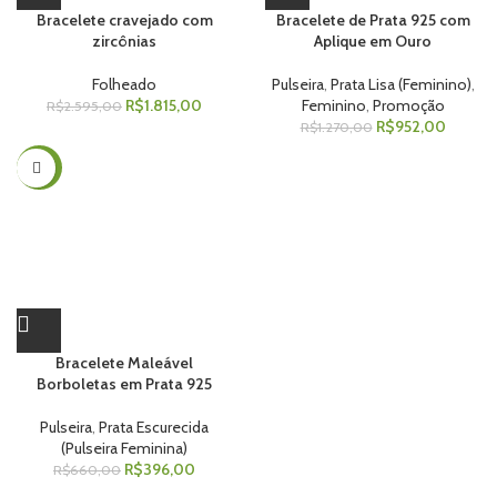
Bracelete cravejado com
Bracelete de Prata 925 com
zircônias
Aplique em Ouro
Folheado
Pulseira
,
Prata Lisa (Feminino)
,
R$
1.815,00
Feminino
,
Promoção
R$
2.595,00
R$
952,00
R$
1.270,00
-40%
Bracelete Maleável
Borboletas em Prata 925
Pulseira
,
Prata Escurecida
(Pulseira Feminina)
R$
396,00
R$
660,00