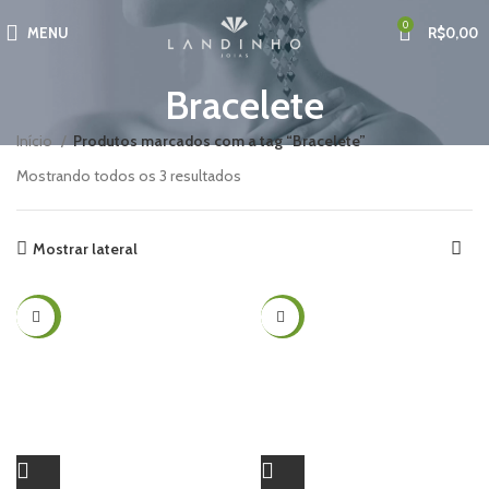
0
MENU
R$
0,00
Bracelete
Início
Produtos marcados com a tag “Bracelete”
Mostrando todos os 3 resultados
Mostrar lateral
-30%
-25%