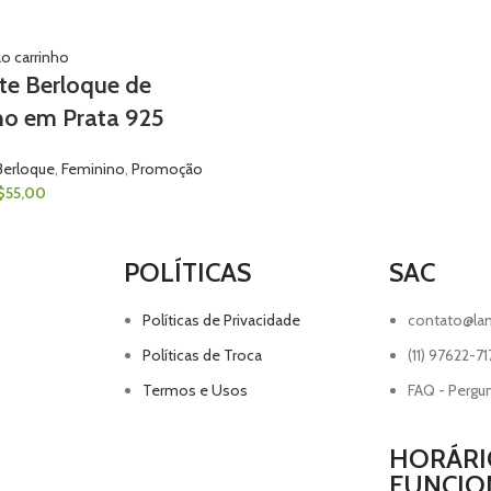
ao carrinho
te Berloque de
ho em Prata 925
Berloque
,
Feminino
,
Promoção
$
55,00
POLÍTICAS
SAC
Políticas de Privacidade
contato@lan
Políticas de Troca
(11) 97622-71
Termos e Usos
FAQ - Pergu
HORÁRI
FUNCI