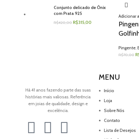
Conjunto delicado de Ônix
com Prata 925
Adicionar 
R$
315,00
Pingen
R$
420,00
Golfin
Pingente
,
R
R$
70,00
MENU
Há 41 anos fazendo parte das suas
Início
histórias mais valiosas. Referência
Loja
em joias de qualidade, design e
excelência.
Sobre Nós
Contato
Lista de Desejos