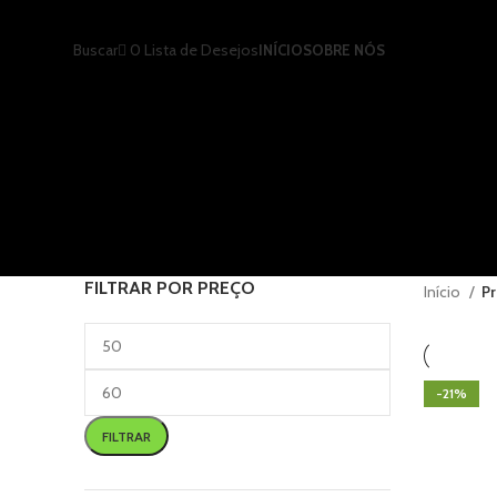
0
Lista de Desejos
Buscar
INÍCIO
SOBRE NÓS
FILTRAR POR PREÇO
Início
Pr
-21%
FILTRAR