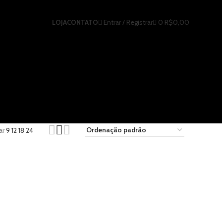
Entrar / Registrar
0
R$
0,00
LOJA
CONTATO
ar
9
12
18
24