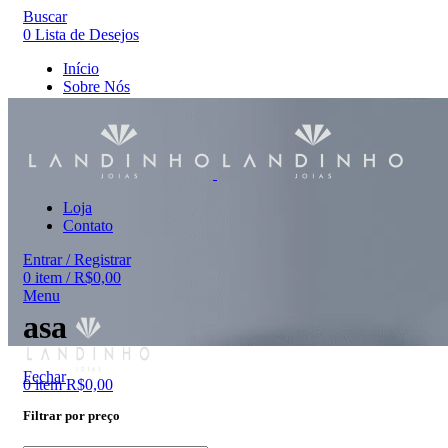
Buscar
0
Lista de Desejos
Início
Sobre Nós
Loja
Contato
Entrar / Registrar
0
item
/
R$
0,00
Menu
asa
Fechar
0
item
R$
0,00
Filtrar por preço