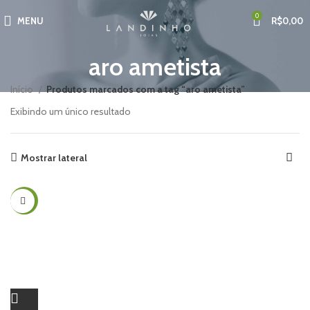
0
MENU
R$
0,00
aro ametista
Início
Produtos marcados com a tag “aro ametista”
Exibindo um único resultado
Mostrar lateral
-50%