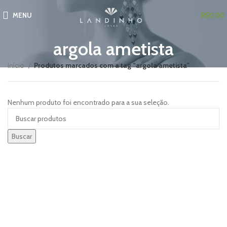
MENU
R$
0,00
argola ametista
Início
Produtos marcados com a tag “argola ametista”
Nenhum produto foi encontrado para a sua seleção.
Buscar