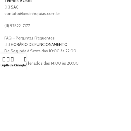
Termos e Usos
SAC
contato@landinhojoias.com.br
(11) 97622-7177
FAQ – Perguntas Frequentes
HORÁRIO DE FUNCIONAMENTO
De Segunda à Sexta das 10:00 às 22:00
Domingos e feriados das 14:00 às 20:00
Loja
Lista de Desejos
Filtros
Carrinho
Minha conta
Landinho Jóias
2023 Criado por
Nícolas Alves & Yan Ribeiro
.