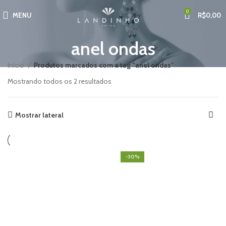
0
MENU
R$
0,00
anel ondas
Início
Produtos marcados com a tag “anel ondas”
Mostrando todos os 2 resultados
Mostrar lateral
-30%