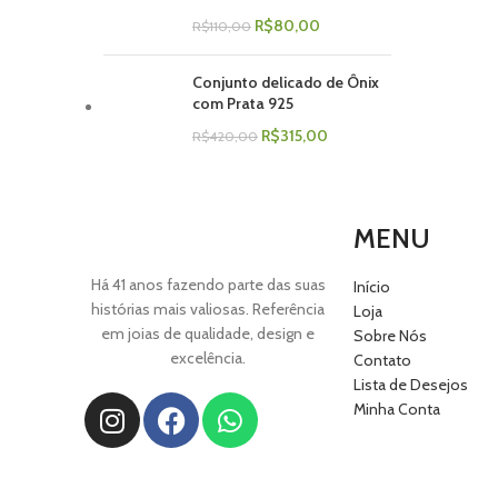
R$
80,00
R$
110,00
Conjunto delicado de Ônix
com Prata 925
R$
315,00
R$
420,00
MENU
Há 41 anos fazendo parte das suas
Início
histórias mais valiosas. Referência
Loja
em joias de qualidade, design e
Sobre Nós
excelência.
Contato
Lista de Desejos
Minha Conta