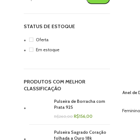
STATUS DE ESTOQUE
Oferta
Em estoque
PRODUTOS COM MELHOR
CLASSIFICAÇÃO
Anel de 
ADICIONAR
Pulseira de Borracha com
Prata 925
Feminin
R$
156,00
R$
260,00
Pulseira Sagrado Coração
folhada a Ouro 18k