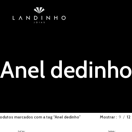
Anel dedinho
odutos marcados com a tag “Anel dedinho”
Mostrar
9
12