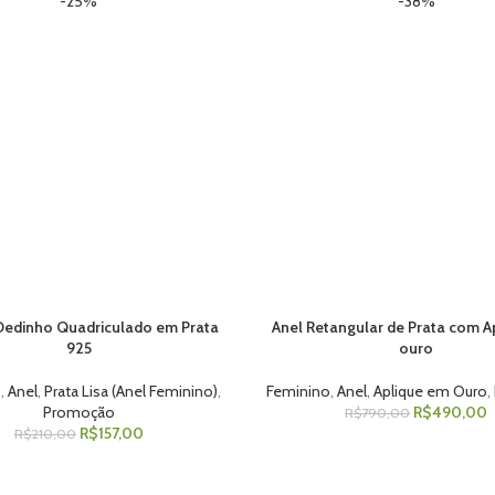
-25%
-38%
Dedinho Quadriculado em Prata
Anel Retangular de Prata com A
 AO CARRINHO
ADICIONAR AO CARRINHO
925
ouro
o
,
Anel
,
Prata Lisa (Anel Feminino)
,
Feminino
,
Anel
,
Aplique em Ouro
,
Promoção
R$
490,00
R$
790,00
R$
157,00
R$
210,00