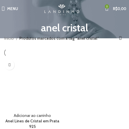
0
MENU
R$
0,00
anel cristal
Início
Produtos marcados com a tag “anel cristal”
Adicionar ao carrinho
Anel Lines de Cristal em Prata
925