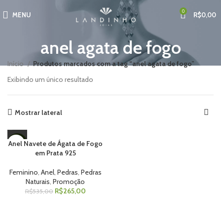
0
MENU
R$
0,00
anel agata de fogo
Início
Produtos marcados com a tag “anel agata de fogo”
Exibindo um único resultado
Mostrar lateral
Anel Navete de Ágata de Fogo
-50%
em Prata 925
Feminino
,
Anel
,
Pedras
,
Pedras
Naturais
,
Promoção
R$
265,00
R$
535,00