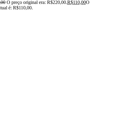
,00
O preço original era: R$220,00.
R$
110,00
O
tual é: R$110,00.