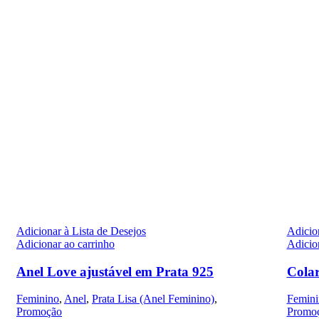
Adicionar à Lista de Desejos
Adicion
Adicionar ao carrinho
Adicio
Anel Love ajustável em Prata 925
Colar
Feminino
,
Anel
,
Prata Lisa (Anel Feminino)
,
Femini
Promoção
Promo