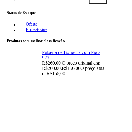
Status de Estoque
Oferta
Em estoque
Produtos com melhor classificação
Pulseira de Borracha com Prata
925
R$
260,00
O preço original era:
R$260,00.
R$
156,00
O preço atual
é: R$156,00.