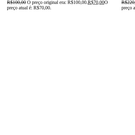
R$
100,00
O preço original era: R$100,00.
R$
70,00
O
R$
220
preço atual é: R$70,00.
preço a