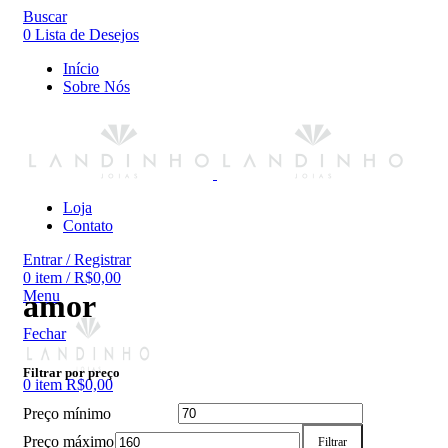
Buscar
0
Lista de Desejos
Início
Sobre Nós
Loja
Contato
Entrar / Registrar
0
item
/
R$
0,00
Menu
amor
Fechar
Filtrar por preço
0
item
R$
0,00
Preço mínimo
Preço máximo
Filtrar