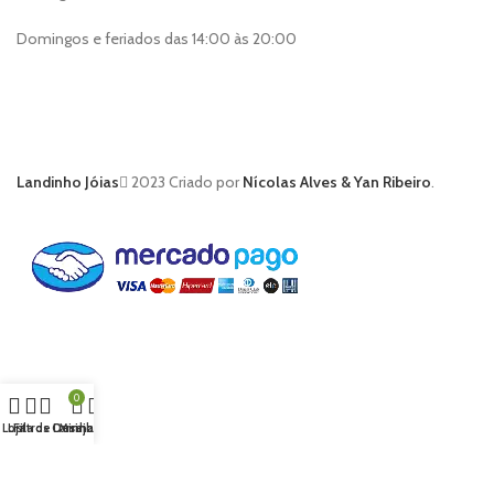
Domingos e feriados das 14:00 às 20:00
Landinho Jóias
2023 Criado por
Nícolas Alves & Yan Ribeiro
.
0
Loja
Lista de Desejos
Filtros
Carrinho
Minha conta