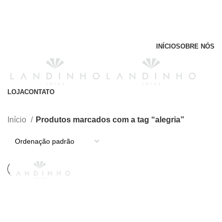
INÍCIO
SOBRE NÓS
LOJA
CONTATO
alegria
Entrar / Registrar
Início
Produtos marcados com a tag “alegria”
0
/
R$
0,00
Menu
0
R$
0,00