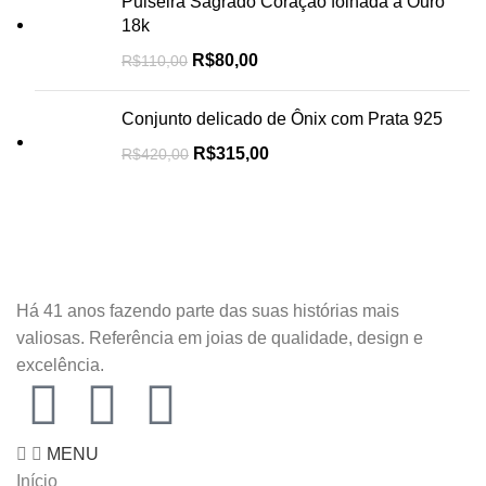
Pulseira Sagrado Coração folhada a Ouro
18k
R$
80,00
R$
110,00
Conjunto delicado de Ônix com Prata 925
R$
315,00
R$
420,00
Há 41 anos fazendo parte das suas histórias mais
valiosas. Referência em joias de qualidade, design e
excelência.
MENU
Início